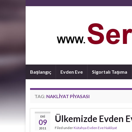
Başlangıç
Evden Eve
Sigortalı Taşıma
TAG:
NAKLIYAT PIYASASI
Ülkemizde Evden E
EKI
09
Filed under
Kütahya Evden Eve Nakliyat
2011