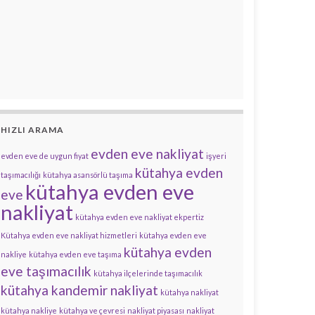
HIZLI ARAMA
evden eve nakliyat
evden eve de uygun fiyat
işyeri
kütahya evden
taşımacılığı
kütahya asansörlü taşıma
kütahya evden eve
eve
nakliyat
kütahya evden eve nakliyat ekpertiz
Kütahya evden eve nakliyat hizmetleri
kütahya evden eve
kütahya evden
nakliye
kütahya evden eve taşıma
eve taşımacılık
kütahya ilçelerinde taşımacılık
kütahya kandemir nakliyat
kütahya nakliyat
kütahya nakliye
kütahya ve çevresi
nakliyat piyasası
nakliyat